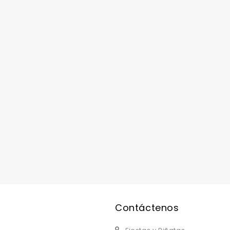
replica watches uk
are a good choice.
Contáctenos