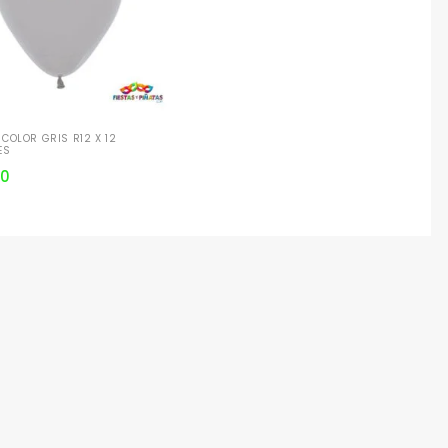
COLOR GRIS R12 X 12
ES
00