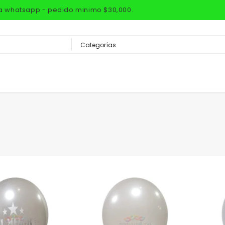
via whatsapp - pedido minimo $30,000.