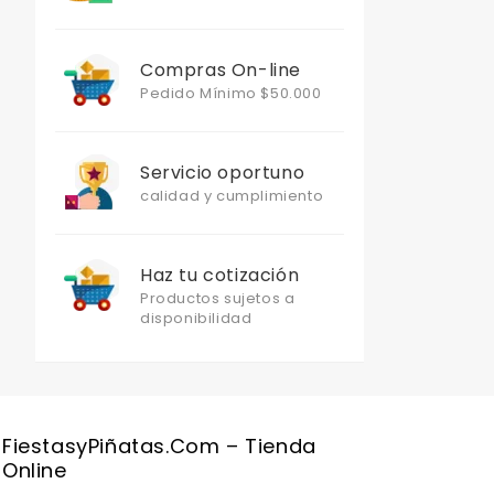
Compras On-line
Pedido Mínimo $50.000
Servicio oportuno
calidad y cumplimiento
Haz tu cotización
Productos sujetos a
disponibilidad
Valentine's Day is coming, it's time to prepare all kinds of gifts,
FiestasyPiñatas.com – Tienda
Online