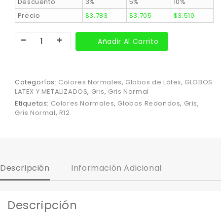
Descuento
3%
5%
10%
Precio
$
3.783
$
3.705
$
3.510
Añadir Al Carrito
Categorías:
Colores Normales
,
Globos de Látex
,
GLOBOS
LATEX Y METALIZADOS
,
Gris
,
Gris Normal
Etiquetas:
Colores Normales
,
Globos Redondos
,
Gris
,
Gris Normal
,
R12
Descripción
Información Adicional
Descripción