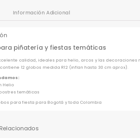
Información Adicional
ión
ara piñatería y fiestas temáticas
celente calidad, ideales para helio, arcos y las decoraciones
ontiene 12 globos medida R12 (inflan hasta 30 cm aprox).
ndamos:
n Helio
postres temáticas
obos para fiesta para Bogotá y toda Colombia
 Relacionados