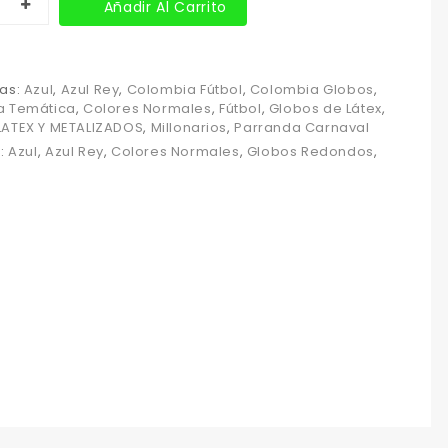
Añadir Al Carrito
as:
Azul
,
Azul Rey
,
Colombia Fútbol
,
Colombia Globos
,
a Temática
,
Colores Normales
,
Fútbol
,
Globos de Látex
,
ATEX Y METALIZADOS
,
Millonarios
,
Parranda Carnaval
s:
Azul
,
Azul Rey
,
Colores Normales
,
Globos Redondos
,