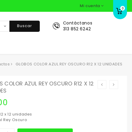
Mi cuenta
0
Contáctanos
Buscar
313 852 6242
uctos
GLOBOS COLOR AZUL REY OSCURO R12 X 12 UNIDADES
 COLOR AZUL REY OSCURO R12 X 12
DES
00
12 x 12 unidades
ul Rey Oscuro