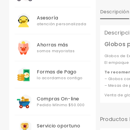
Descripción
Asesoría
atención personalizada
Descripc
Globos p
Ahorras más
somos mayoristas
Globos de Ex
El empaque c
Formas de Pago
Te recome
lo acordamos contigo
– Globos co
– Mesas de 
Venta de gl
Compras On-line
Pedido Mínimo $50.000
Productos
Servicio oportuno