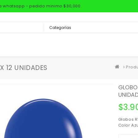
via whatsapp - pedido minimo $30,000.
X 12 UNIDADES
Prod
GLOBOS
UNIDA
$
3.9
Globos R
Color Az