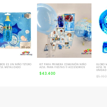
BOS ES UN NIÑO TETERO
KIT PARA PRIMERA COMUNIÓN NIÑO
GLOBO 
ZUL METALIZADO
AZUL PARA FIESTAS 11 ACCESORIOS
AZUL 16
UNIDAD
$
43.400
$
5.160