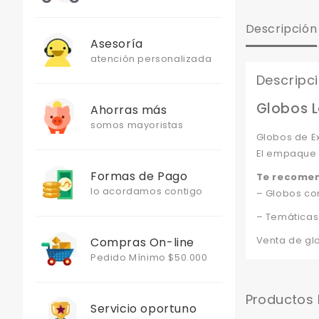
Descripción
Asesoría
atención personalizada
Descripc
Globos L
Ahorras más
somos mayoristas
Globos de Ex
El empaque c
Formas de Pago
Te recome
lo acordamos contigo
– Globos co
– Temáticas
Venta de gl
Compras On-line
Pedido Mínimo $50.000
Productos
Servicio oportuno