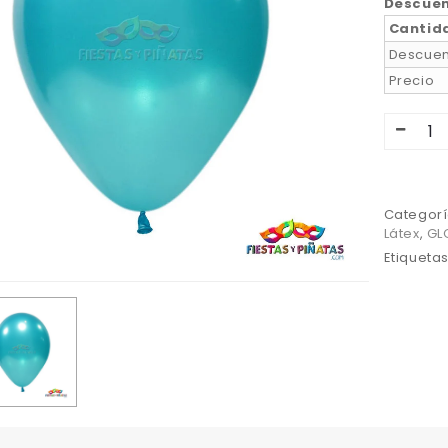
Descuen
Cantid
Descue
Precio
Categorí
Látex
,
GL
Etiqueta