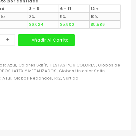
to por cantidad
ad
3 - 5
6 - 11
12 +
nto
3%
5%
10%
$
6.024
$
5.900
$
5.589
Añadir Al Carrito
as:
Azul
,
Colores Satín
,
FIESTAS POR COLORES
,
Globos de
OBOS LATEX Y METALIZADOS
,
Globos Unicolor Satin
s:
Azul
,
Globos Redondos
,
R12
,
Surtido