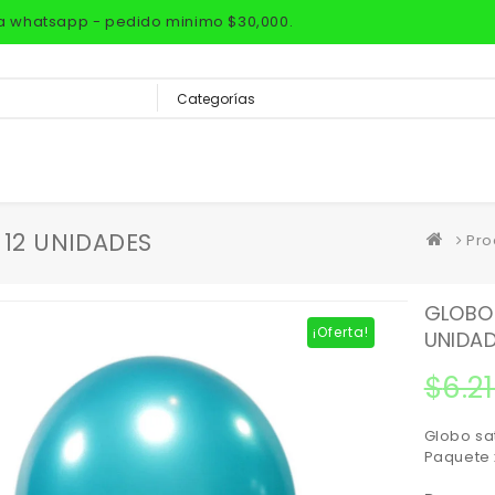
via whatsapp - pedido minimo $30,000.
 12 UNIDADES
Pro
GLOBO 
¡Oferta!
UNIDA
$
6.2
Globo sat
Paquete 