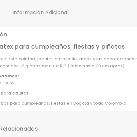
Información Adicional
ión
atex para cumpleaños, fiestas y piñatas
celente calidad, ideales para helio, arcos y las decoraciones
ontiene 12 globos medida R12 (inflan hasta 30 cm aprox).
ndamos:
n Helio
 para adultos
obos para cumpleaños, fiestas en Bogotá y toda Colombia
 Relacionados