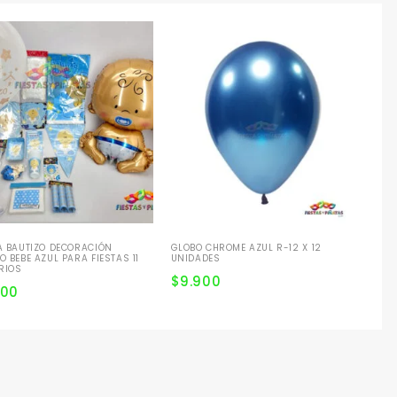
BO
PR
$
A BAUTIZO DECORACIÓN
GLOBO CHROME AZUL R-12 X 12
O BEBE AZUL PARA FIESTAS 11
UNIDADES
RIOS
$
9.900
900