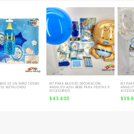
BOS ES UN NIÑO TETERO
KIT PARA BAUTIZO DECORACIÓN
KIT PAR
ZUL METALIZADO
ANGELITO AZUL BEBE PARA FIESTAS 11
ANGELIT
ACCESORIOS
ACCESO
$
43.400
$
39.