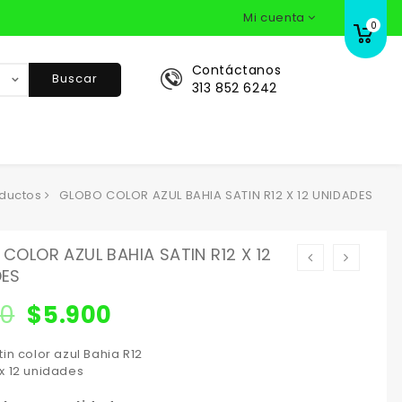
Mi cuenta
0
Contáctanos
Buscar
313 852 6242
ductos
GLOBO COLOR AZUL BAHIA SATIN R12 X 12 UNIDADES
COLOR AZUL BAHIA SATIN R12 X 12
DES
10
$
5.900
in color azul Bahia R12
x 12 unidades