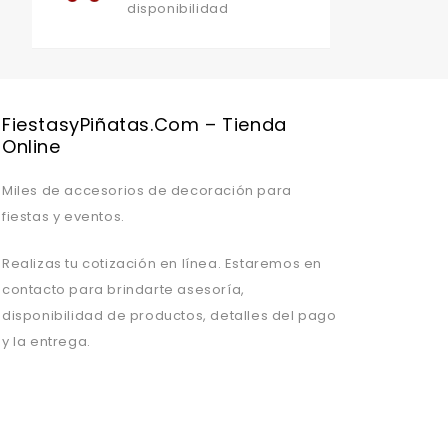
disponibilidad
Valentine's Day is coming, it's time to prepare all kinds of gifts,
FiestasyPiñatas.com – Tienda
Online
Miles de accesorios de decoración para
fiestas y eventos.
Realizas tu cotización en línea. Estaremos en
contacto para brindarte asesoría,
disponibilidad de productos, detalles del pago
y la entrega.