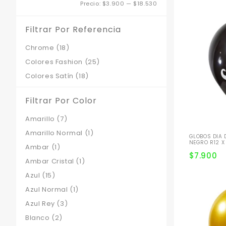
Precio
Precio
Precio:
$3.900
—
$18.530
mínimo
máximo
Filtrar Por Referencia
Chrome
(18)
Colores Fashion
(25)
Colores Satín
(18)
Filtrar Por Color
Amarillo
(7)
Amarillo Normal
(1)
GLOBOS DIA 
NEGRO R12 X
Ambar
(1)
$
7.900
Ambar Cristal
(1)
Azul
(15)
Azul Normal
(1)
Azul Rey
(3)
Blanco
(2)