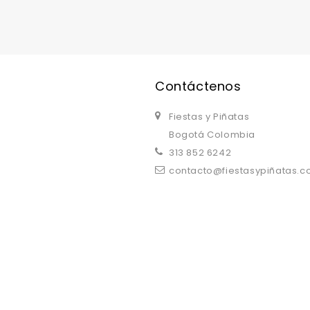
replica watches uk
are a good choice.
Contáctenos
Fiestas y Piñatas
Bogotá Colombia
313 852 6242
contacto@fiestasypiñatas.