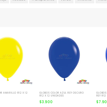
R AMARILLO R12 X 12
GLOBOS COLOR AZUL REY OSCURO
GLOBOS 
R12 X 12 UNIDADES
REY R12
$
3.900
$
7.9