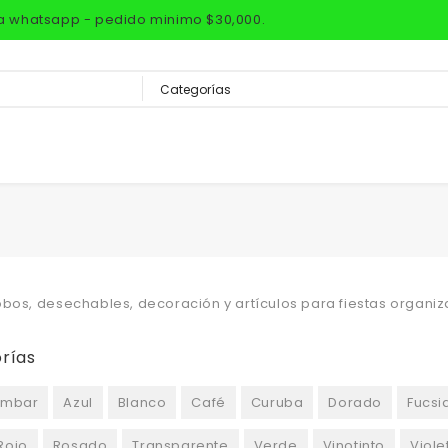
via whatsapp - pedido minimo $30,000.
bos, desechables, decoración y artículos para fiestas organiz
rías
mbar
Azul
Blanco
Café
Curuba
Dorado
Fucsi
Rojo
Rosado
Transparente
Verde
Vinotinto
Viole