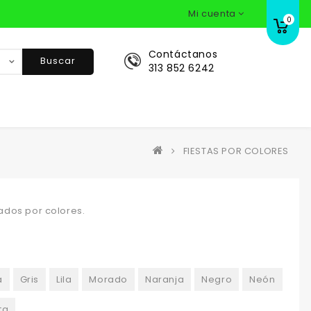
Mi cuenta
0
Contáctanos
Buscar
313 852 6242
FIESTAS POR COLORES
ados por colores.
a
Gris
Lila
Morado
Naranja
Negro
Neón
ta