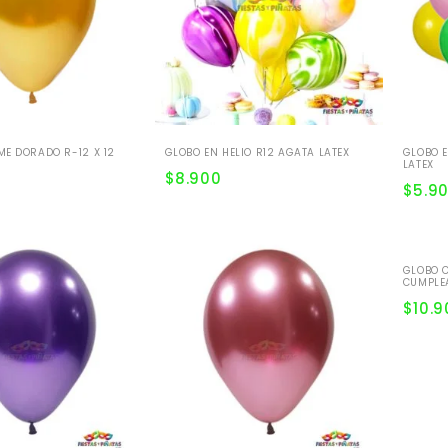
E DORADO R-12 X 12
GLOBO EN HELIO R12 AGATA LATEX
GLOBO E
LATEX
$
8.900
$
5.9
GLOBO C
CUMPLEA
$
10.9