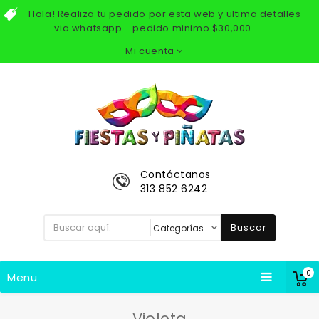
Hola! Realiza tu pedido por esta web y ultima detalles
via whatsapp - pedido minimo $30,000.
Mi cuenta
Contáctanos
313 852 6242
Buscar
0
Menu
Violeta