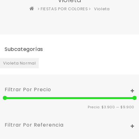
FIESTAS POR COLORES
Violeta
Subcategorías
Violeta Normal
Filtrar Por Precio
Pr
Pr
Precio:
$3.900
—
$9.900
m
m
Filtrar Por Referencia