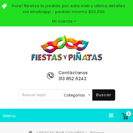
Hola! Realiza tu pedido por esta web y ultima detalles
via whatsapp - pedido minimo $30,000.
Mi cuenta
Contáctanos
313 852 6242
Buscar
0
Menu
FIESTAS POR COLORES
Blanco