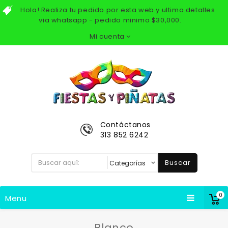
Hola! Realiza tu pedido por esta web y ultima detalles
via whatsapp - pedido minimo $30,000.
Mi cuenta
Contáctanos
313 852 6242
Buscar
0
Menu
Blanco