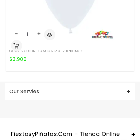
GLOBOS COLOR BLANCO R12 X 12 UNIDADES
$
3.900
Our Servies
Valentine's Day is coming, it's time to prepare all kinds of gifts,
replica watches uk
are a good choice.
FiestasyPiñatas.com – Tienda Online