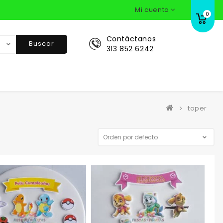
Mi cuenta
0
Contáctanos
Buscar
313 852 6242
toper