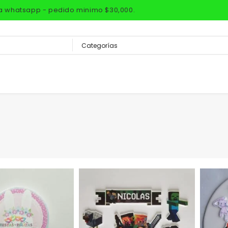
via whatsapp - pedido minimo $30,000.