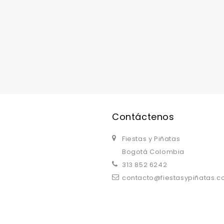
replica watches uk
are a good choice.
Contáctenos
Fiestas y Piñatas
Bogotá Colombia
313 852 6242
contacto@fiestasypiñatas.