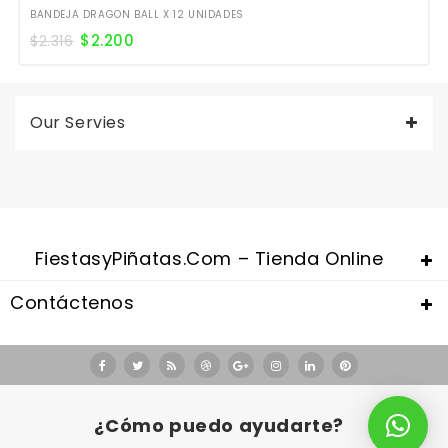
BANDEJA DRAGON BALL X 12 UNIDADES
$
2.200
$
2.316
Our Servies
FiestasyPiñatas.com – Tienda Online
Contáctenos
Valentine's Day is coming, it's time to prepare all kinds of gifts,
replica watches uk
are a good choice.
¿Cómo puedo ayudarte?