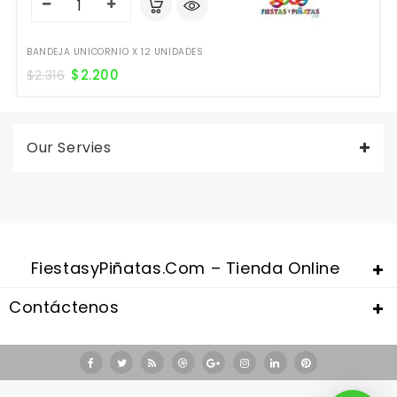
BANDEJA UNICORNIO X 12 UNIDADES
$
2.200
$
2.316
Our Servies
FiestasyPiñatas.com – Tienda Online
Contáctenos
Valentine's Day is coming, it's time to prepare all kinds of gifts,