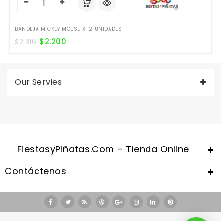
BANDEJA MICKEY MOUSE X 12 UNIDADES
$
2.200
$
2.316
Our Servies
FiestasyPiñatas.com – Tienda Online
Contáctenos
Valentine's Day is coming, it's time to prepare all kinds of gifts,