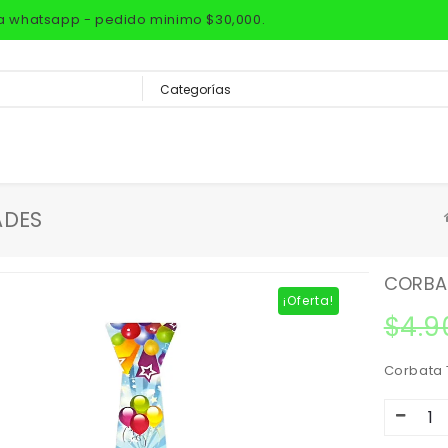
via whatsapp - pedido minimo $30,000.
ADES
CORBAT
¡Oferta!
$
4.9
Corbata 