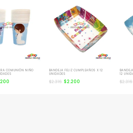
ERA COMUNIÓN NIÑO
BANDEJA FELIZ CUMPLEAÑOS X 12
BANDEJ
NIDADES
UNIDADES
12 UNID
.200
$
2.200
$
2.316
$
2.316