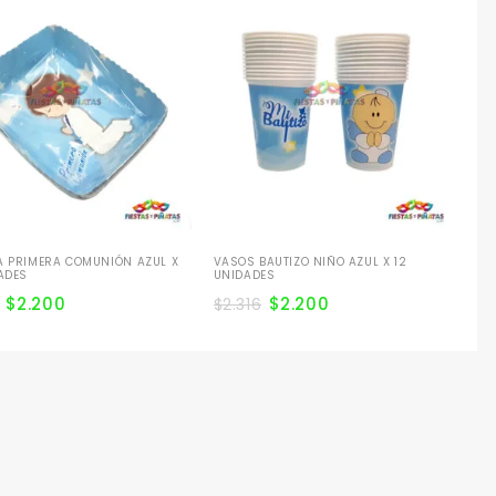
VA
VE
$
2
A PRIMERA COMUNIÓN AZUL X
VASOS BAUTIZO NIÑO AZUL X 12
ADES
UNIDADES
$
2.200
$
2.200
$
2.316