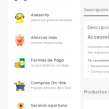
Descripción
Asesoría
atención personalizada
Descripc
Accesori
Ahorras más
somos mayoristas
Corbatas te
Ver especifi
Formas de Pago
Te recome
lo acordamos contigo
– Desechabl
– Combos te
Compras On-line
Pedido Mínimo $50.000
Productos
Servicio oportuno