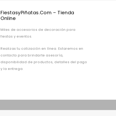
FiestasyPiñatas.com – Tienda
Online
Miles de accesorios de decoración para
fiestas y eventos.
Realizas tu cotización en línea. Estaremos en
contacto para brindarte asesoría,
disponibilidad de productos, detalles del pago
y la entrega.
Valentine's Day is coming, it's time to prepare all kinds of gifts,