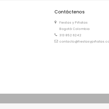
Contáctenos
Fiestas y Piñatas
Bogotá Colombia
313 852 6242
contacto@fiestasypiñatas.
replica watches uk
are a good choice.