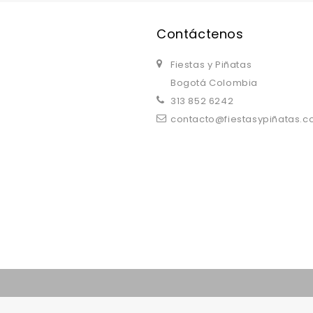
Contáctenos
Fiestas y Piñatas
Bogotá Colombia
313 852 6242
contacto@fiestasypiñatas.
replica watches uk
are a good choice.