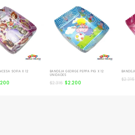
NCESA SOFIA X 12
BANDEJA GEORGE PEPPA PIG X 12
BANDEJA
UNIDADES
$
2.316
.200
$
2.200
$
2.316