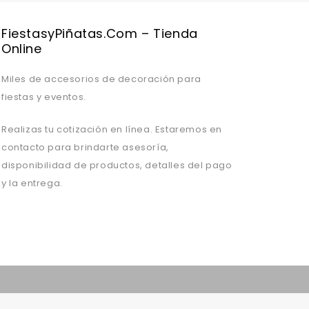
FiestasyPiñatas.com – Tienda
Online
Miles de accesorios de decoración para
fiestas y eventos.
Realizas tu cotización en línea. Estaremos en
contacto para brindarte asesoría,
disponibilidad de productos, detalles del pago
y la entrega.
Valentine's Day is coming, it's time to prepare all kinds of gifts,