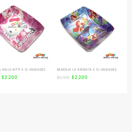
BA
12
$
2
 HELLO KITTY X 12 UNIDADES
BANDEJA LA SIRENITA X 12 UNIDADES
$
2.200
$
2.200
$
2.316