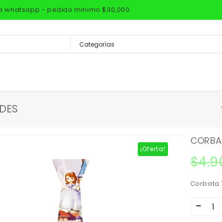
via whatsapp - pedido minimo $30,000.
ADES
CORBAT
¡Oferta!
$
4.9
Corbata 