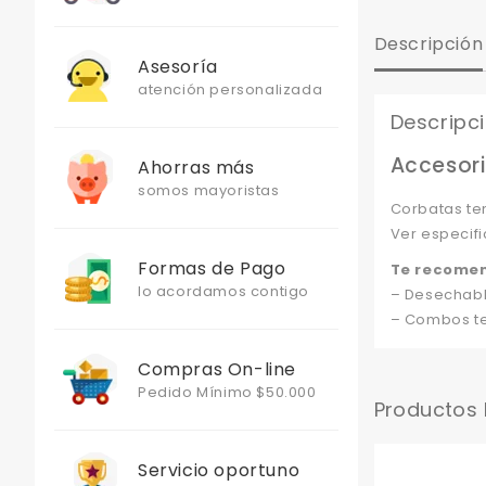
Descripción
Asesoría
atención personalizada
Descripc
Accesori
Ahorras más
somos mayoristas
Corbatas te
Ver especifi
Formas de Pago
Te recome
lo acordamos contigo
– Desechabl
– Combos te
Compras On-line
Pedido Mínimo $50.000
Productos
Servicio oportuno