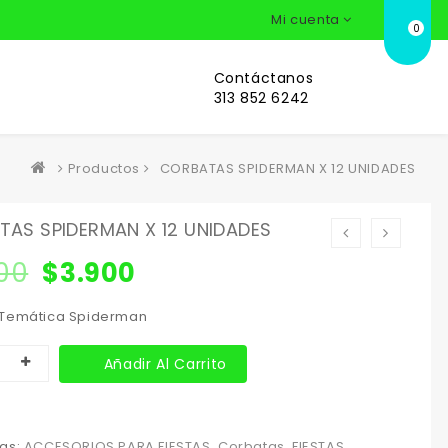
Mi cuenta
0
Contáctanos
313 852 6242
Productos
CORBATAS SPIDERMAN X 12 UNIDADES
AS SPIDERMAN X 12 UNIDADES
00
$
3.900
 Temática Spiderman
Añadir Al Carrito
as:
ACCESORIOS PARA FIESTAS
,
Corbatas
,
FIESTAS