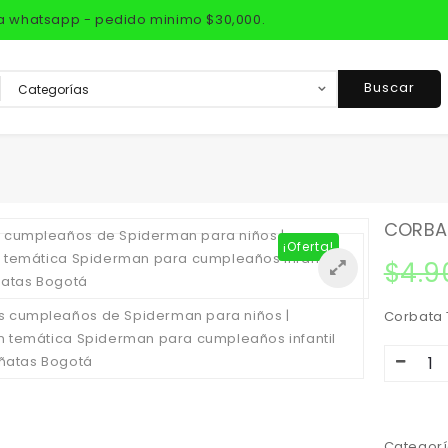
via whatsapp - pedido minimo $30,000.
Buscar
CORBAT
¡Oferta!
$
4.9
Corbata
Categorí