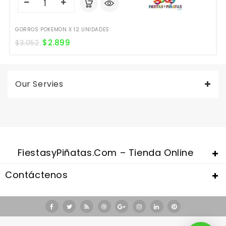
GORROS POKEMON X 12 UNIDADES
$
2.899
$
3.052
Our Servies
FiestasyPiñatas.com – Tienda Online
Contáctenos
Valentine's Day is coming, it's time to prepare all kinds of gifts,