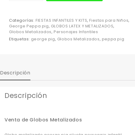
Categorías:
FIESTAS INFANTILES Y KITS
,
Fiestas para Niños
,
George Peppa pig
,
GLOBOS LATEX Y METALIZADOS
,
Globos Metalizados
,
Personajes Infantiles
Etiquetas:
george pig
,
Globos Metalizados
,
peppa pig
Descripción
Descripción
Venta de Globos Metalizados
Globo metalizado george pig silueta personaje infantil