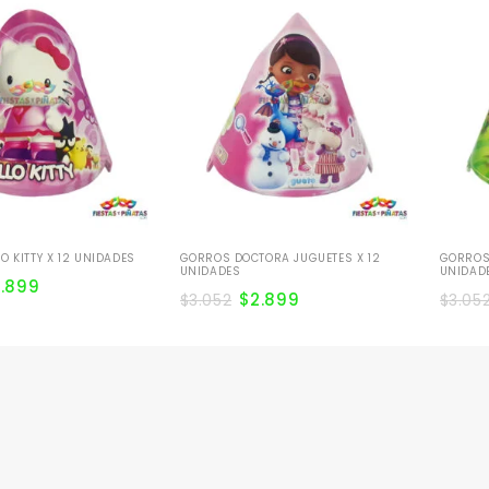
O KITTY X 12 UNIDADES
GORROS DOCTORA JUGUETES X 12
GORROS 
UNIDADES
UNIDAD
2.899
$
2.899
$
3.052
$
3.05