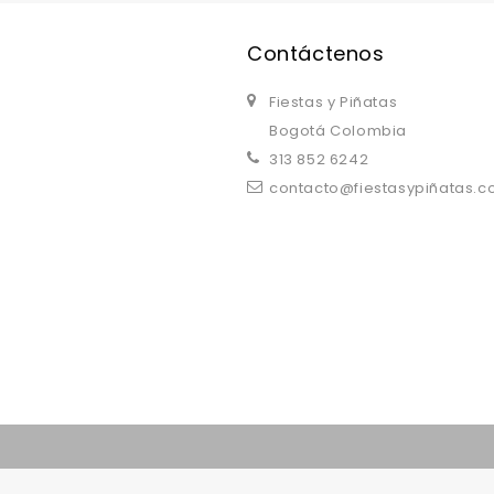
Contáctenos
Fiestas y Piñatas
Bogotá Colombia
313 852 6242
contacto@fiestasypiñatas.
replica watches uk
are a good choice.