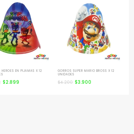
GO
CA
$
3
HEROES EN PIJAMAS X 12
GORROS SUPER MARIO BROSS X 12
ES
UNIDADES
$
2.899
$
3.900
2
$
4.200