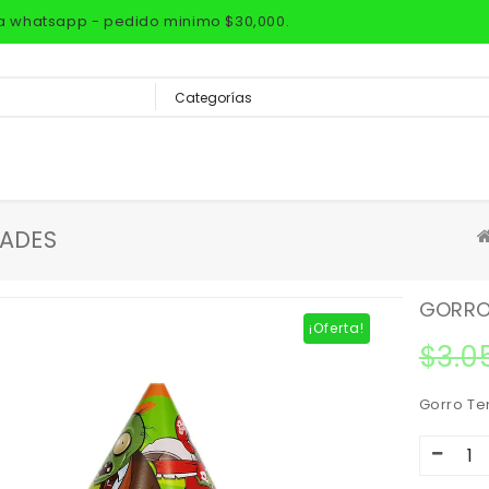
via whatsapp - pedido minimo $30,000.
DADES
GORROS
¡Oferta!
$
3.0
Gorro Te