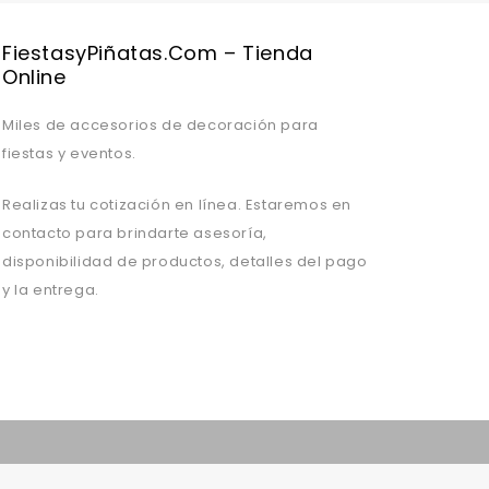
FiestasyPiñatas.com – Tienda
Online
Miles de accesorios de decoración para
fiestas y eventos.
Realizas tu cotización en línea. Estaremos en
contacto para brindarte asesoría,
disponibilidad de productos, detalles del pago
y la entrega.
Valentine's Day is coming, it's time to prepare all kinds of gifts,