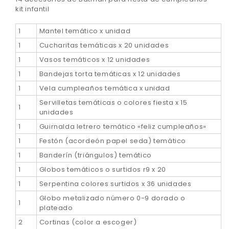
kit infantil
1
Mantel temático x unidad
1
Cucharitas temáticas x 20 unidades
1
Vasos temáticos x 12 unidades
1
Bandejas torta temáticas x 12 unidades
1
Vela cumpleaños temática x unidad
Servilletas temáticas o colores fiesta x 15
1
unidades
1
Guirnalda letrero temático «feliz cumpleaños»
1
Festón (acordeón papel seda) temático
1
Banderín (triángulos) temático
1
Globos temáticos o surtidos r9 x 20
1
Serpentina colores surtidos x 36 unidades
Globo metalizado número 0-9 dorado o
1
plateado
2
Cortinas (color a escoger)