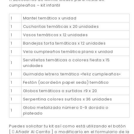
cumpleaños – kit infantil
1
Mantel temático x unidad
1
Cucharitas temáticas x 20 unidades
1
Vasos temáticos x 12 unidades
1
Bandejas torta temáticas x 12 unidades
1
Vela cumpleaños temática plana x unidad
Servilletas temáticas o colores fiesta x 15
1
unidades
1
Guirnalda letrero temático «feliz cumpleaños»
1
Festón (acordeón papel seda) temático
1
Globos temáticos o surtidos r9 x 20
1
Serpentina colores surtidos x 36 unidades
Globo metalizado número 0-9 dorado o
1
plateado
Puedes solicitar tu kit así como está utilizando el botón
[
Añadir Al Carrito ] o modificarlo en el formulario de la