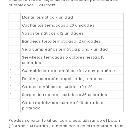
cumpleaños – kit infantil
1
Mantel temático x unidad
1
Cucharitas temáticas x 20 unidades
1
Vasos temáticos x 12 unidades
1
Bandejas torta temáticas x 12 unidades
1
Vela cumpleaños temática plana x unidad
Servilletas temáticas o colores fiesta x 15
1
unidades
1
Guirnalda letrero temático «feliz cumpleaños»
1
Festón (acordeón papel seda) temático
1
Globos temáticos o surtidos r9 x 20
1
Serpentina colores surtidos x 36 unidades
Globo metalizado número 0-9 dorado o
1
plateado
Puedes solicitar tu kit así como está utilizando el botón
[
Añadir Al Carrito ] o modificarlo en el formulario de la