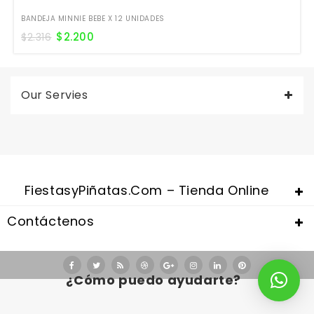
¡Oferta!
BANDEJA MINNIE BEBE X 12 UNIDADES
$
2.200
$
2.316
Our Servies
FiestasyPiñatas.com – Tienda Online
Contáctenos
¿Cómo puedo ayudarte?
Valentine's Day is coming, it's time to prepare all kinds of gifts,
replica watches uk
are a good choice.