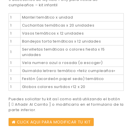
cumpleaños – kit infantil
1
Mantel temático x unidad
1
Cucharitas temáticas x 20 unidades
1
Vasos temáticos x 12 unidades
1
Bandejas torta temáticas x 12 unidades
Servilletas temáticas o colores fiesta x 15
1
unidades
1
Vela numero azul o rosada (a escoger)
1
Guirnalda letrero temático «feliz cumpleaños»
1
Festón (acordeón papel seda) temático
1
Globos colores surtidos r12 x 20
Puedes solicitar tu kit así como está utilizando el botón
[
Añadir Al Carrito ] o modificarlo en el formulario de la
parte inferior.
CLICK AQUI PARA MODIFICAR TU KIT