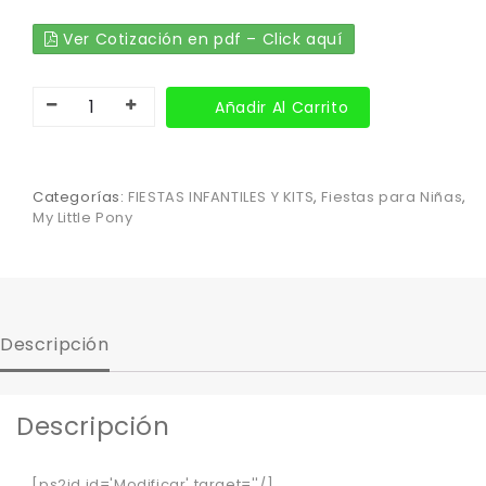
Ver Cotización en pdf – Click aquí
Añadir Al Carrito
Categorías:
FIESTAS INFANTILES Y KITS
,
Fiestas para Niñas
,
My Little Pony
Descripción
Descripción
[ps2id id='Modificar' target=''/]