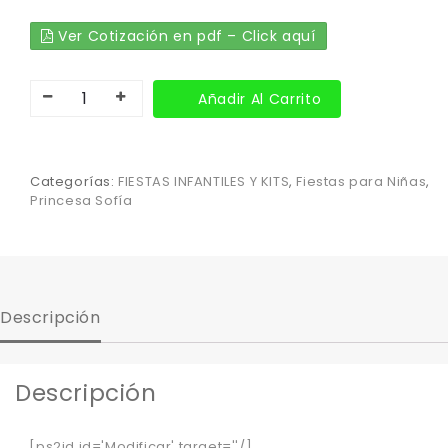
Ver Cotización en pdf – Click aquí
Añadir Al Carrito
Categorías:
FIESTAS INFANTILES Y KITS
,
Fiestas para Niñas
,
Princesa Sofía
Descripción
Descripción
[ps2id id='Modificar' target=''/]