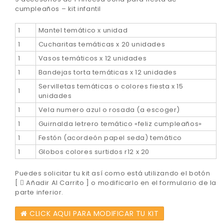
cumpleaños – kit infantil
1
Mantel temático x unidad
1
Cucharitas temáticas x 20 unidades
1
Vasos temáticos x 12 unidades
1
Bandejas torta temáticas x 12 unidades
Servilletas temáticas o colores fiesta x 15
1
unidades
1
Vela numero azul o rosada (a escoger)
1
Guirnalda letrero temático «feliz cumpleaños»
1
Festón (acordeón papel seda) temático
1
Globos colores surtidos r12 x 20
Puedes solicitar tu kit así como está utilizando el botón
[
Añadir Al Carrito ] o modificarlo en el formulario de la
parte inferior.
CLICK AQUI PARA MODIFICAR TU KIT