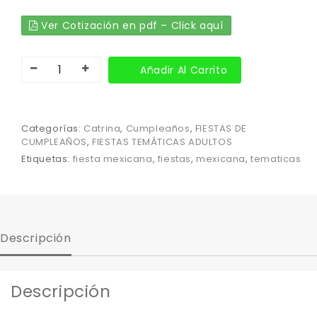
Ver Cotización en pdf – Click aquí
Añadir Al Carrito
Categorías:
Catrina
,
Cumpleaños
,
FIESTAS DE
CUMPLEAÑOS
,
FIESTAS TEMÁTICAS ADULTOS
Etiquetas:
fiesta mexicana
,
fiestas
,
mexicana
,
tematicas
Descripción
Descripción