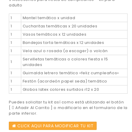
adulto
1
Mantel temático x unidad
1
Cucharitas temáticas x 20 unidades
1
Vasos temáticos x 12 unidades
1
Bandejas torta temáticas x 12 unidades
1
Vela azul o rosada (a escoger) o volcán
Servilletas temáticas o colores fiesta x 15
1
unidades
1
Guirnalda letrero temático «feliz cumpleaños»
1
Festón (acordeón papel seda) temático
1
Globos latex colores surtidos r12 x 20
Puedes solicitar tu kit así como está utilizando el botón
[
Añadir Al Carrito ] o modificarlo en el formulario de la
parte inferior.
CLICK AQUI PARA MODIFICAR TU KIT