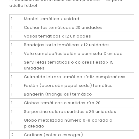
adulto fútbol
1
Mantel temático x unidad
1
Cucharitas temáticas x 20 unidades
1
Vasos temáticos x 12 unidades
1
Bandejas torta temáticas x 12 unidades
1
Vela cumpleaños balón o camiseta X unidad
Servilletas temáticas o colores fiesta x 15
1
unidades
1
Guirnalda letrero temático «feliz cumpleaños»
1
Festón (acordeón papel seda) temático
1
Banderín (triángulos) temático
1
Globos temáticos o surtidos r9 x 20
1
Serpentina colores surtidos x 36 unidades
Globo metalizado número 0-9 dorado o
1
plateado
2
Cortinas (color a escoger)