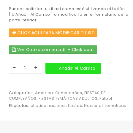
Puedes solicitar tu kit así como está utilizando el botón
[
Añadir Al Carrito ] o modificarlo en el formulario de la
parte inferior.
CLICK AQUI PARA MODIFICAR TU KIT
Ver Cotización en pdf – Click aquí
Añadir Al Carrito
Categorías:
America
,
Cumpleaños
,
FIESTAS DE
CUMPLEAÑOS
,
FIESTAS TEMÁTICAS ADULTOS
,
Fútbol
Etiquetas:
atletico nacional
,
fiestas
,
Nacional
,
tematicas