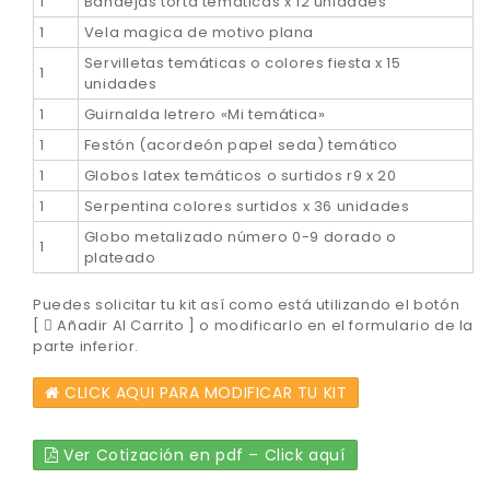
1
Bandejas torta temáticas x 12 unidades
1
Vela magica de motivo plana
Servilletas temáticas o colores fiesta x 15
1
unidades
1
Guirnalda letrero «Mi temática»
1
Festón (acordeón papel seda) temático
1
Globos latex temáticos o surtidos r9 x 20
1
Serpentina colores surtidos x 36 unidades
Globo metalizado número 0-9 dorado o
1
plateado
Puedes solicitar tu kit así como está utilizando el botón
[
Añadir Al Carrito ] o modificarlo en el formulario de la
parte inferior.
CLICK AQUI PARA MODIFICAR TU KIT
Ver Cotización en pdf – Click aquí