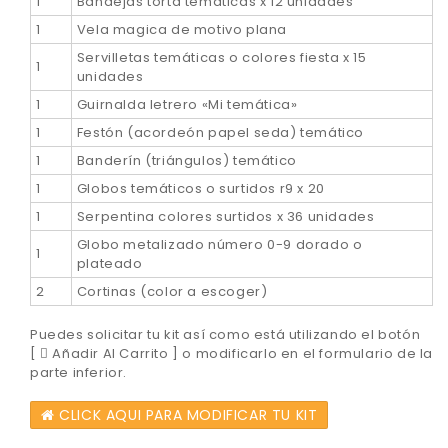
1
Bandejas torta temáticas x 12 unidades
1
Vela magica de motivo plana
Servilletas temáticas o colores fiesta x 15
1
unidades
1
Guirnalda letrero «Mi temática»
1
Festón (acordeón papel seda) temático
1
Banderín (triángulos) temático
1
Globos temáticos o surtidos r9 x 20
1
Serpentina colores surtidos x 36 unidades
Globo metalizado número 0-9 dorado o
1
plateado
2
Cortinas (color a escoger)
Puedes solicitar tu kit así como está utilizando el botón
[
Añadir Al Carrito ] o modificarlo en el formulario de la
parte inferior.
CLICK AQUI PARA MODIFICAR TU KIT