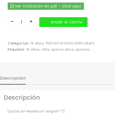
Ver Cotización en pdf – Click aquí
Añadir Al Carrito
Categorías:
15 años
,
FIESTAS FECHAS ESPECIALES
Etiquetas:
15 años
,
niña
,
quince años
,
quinces
Descripción
Descripción
[ps2id id='Modificar' target=''/]