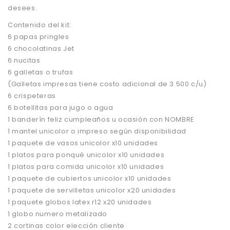
desees.
Contenido del kit:
6 papas pringles
6 chocolatinas Jet
6 nucitas
6 galletas o trufas
(Galletas impresas tiene costo adicional de 3.500 c/u)
6 crispeteras
6 botellitas para jugo o agua
1 banderín feliz cumpleaños u ocasión con NOMBRE
1 mantel unicolor o impreso según disponibilidad
1 paquete de vasos unicolor x10 unidades
1 platos para ponqué unicolor x10 unidades
1 platos para comida unicolor x10 unidades
1 paquete de cubiertos unicolor x10 unidades
1 paquete de servilletas unicolor x20 unidades
1 paquete globos latex r12 x20 unidades
1 globo numero metalizado
2 cortinas color elección cliente