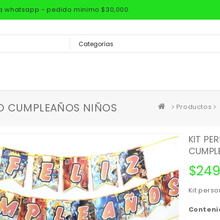
via whatsapp - pedido minimo $30,000.
TO CUMPLEAÑOS NIÑOS
Productos
KIT PE
CUMPL
$
249
Kit pers
Contenid