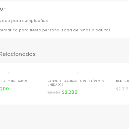
ión
lizado para cumpleaños.
emática para fiesta personalizada de niños o adultos.
 Relacionados
S X 12 UNIDADES
BANDEJA LA GUARDIA DEL LEÓN X 12
BANDEJ
UNIDADES
.200
$
2.316
$
2.200
$
2.316