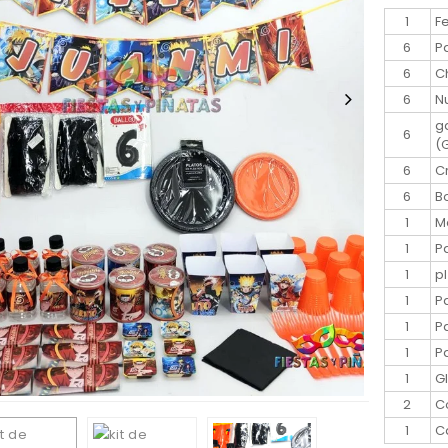
1
F
6
P
6
C
6
N
g
6
(
6
C
6
B
1
M
1
P
1
p
1
P
1
P
1
P
1
G
2
C
1
C