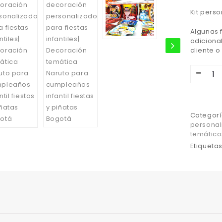
Kit pers
Algunas 
adiciona
cliente 
Categorí
personal
temátic
Etiqueta