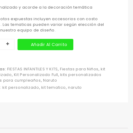
onalizado y acorde a la decoración temática
fotos expuestas incluyen accesorios con costo
l. Las tematicas pueden variar según elección del
o nuestro equipo de diseño.
Añadir Al Carrito
as:
FIESTAS INFANTILES Y KITS
,
Fiestas para Niños
,
kit
izado
,
Kit Personalizado Full
,
kits personalizados
os para cumpleaños
,
Naruto
s:
kit personalizado
,
kit tematico
,
naruto