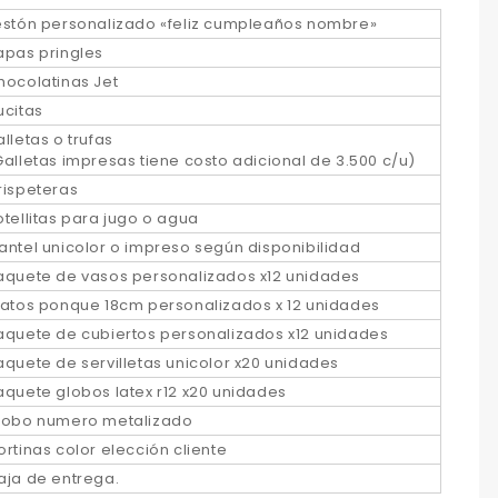
estón personalizado «feliz cumpleaños nombre»
apas pringles
hocolatinas Jet
ucitas
alletas o trufas
Galletas impresas tiene costo adicional de 3.500 c/u)
rispeteras
otellitas para jugo o agua
antel unicolor o impreso según disponibilidad
aquete de vasos personalizados x12 unidades
latos ponque 18cm personalizados x 12 unidades
aquete de cubiertos personalizados x12 unidades
aquete de servilletas unicolor x20 unidades
aquete globos latex r12 x20 unidades
lobo numero metalizado
ortinas color elección cliente
aja de entrega.