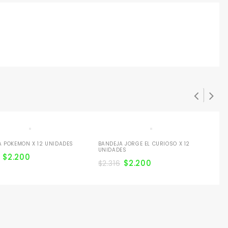
A POKEMON X 12 UNIDADES
BANDEJA JORGE EL CURIOSO X 12
BA
UNIDADES
CA
$
2.200
$
2.200
$
2.316
$
2