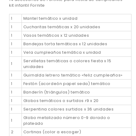
kit infantil Fornite
1
Mantel temático x unidad
1
Cucharitas temáticas x 20 unidades
1
Vasos temáticos x 12 unidades
1
Bandejas torta temáticas x 12 unidades
1
Vela cumpleaños temática x unidad
Servilletas temáticas o colores fiesta x 15
1
unidades
1
Guirnalda letrero temático «feliz cumpleaños»
1
Festón (acordeón papel seda) temático
1
Banderín (triángulos) temático
1
Globos temáticos o surtidos r9 x 20
1
Serpentina colores surtidos x 36 unidades
Globo metalizado número 0-9 dorado o
1
plateado
2
Cortinas (color a escoger)