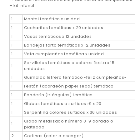
– kit infantil
1
Mantel temático x unidad
1
Cucharitas temáticas x 20 unidades
1
Vasos temáticos x 12 unidades
1
Bandejas torta temáticas x 12 unidades
1
Vela cumpleaños temática x unidad
Servilletas temáticas o colores fiesta x 15
1
unidades
1
Guirnalda letrero temático «feliz cumpleaños»
1
Festón (acordeón papel seda) temático
1
Banderín (triángulos) temático
1
Globos temáticos o surtidos r9 x 20
1
Serpentina colores surtidos x 36 unidades
Globo metalizado número 0-9 dorado o
1
plateado
2
Cortinas (color a escoger)