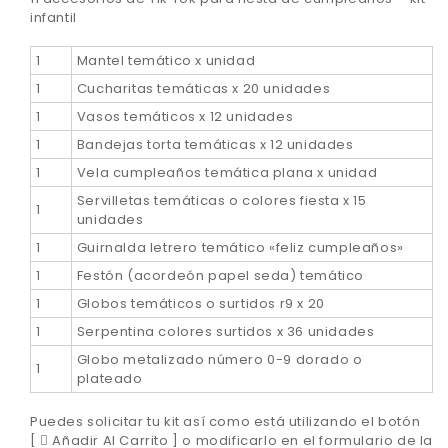
infantil
1
Mantel temático x unidad
1
Cucharitas temáticas x 20 unidades
1
Vasos temáticos x 12 unidades
1
Bandejas torta temáticas x 12 unidades
1
Vela cumpleaños temática plana x unidad
Servilletas temáticas o colores fiesta x 15
1
unidades
1
Guirnalda letrero temático «feliz cumpleaños»
1
Festón (acordeón papel seda) temático
1
Globos temáticos o surtidos r9 x 20
1
Serpentina colores surtidos x 36 unidades
Globo metalizado número 0-9 dorado o
1
plateado
Puedes solicitar tu kit así como está utilizando el botón
[
Añadir Al Carrito ] o modificarlo en el formulario de la