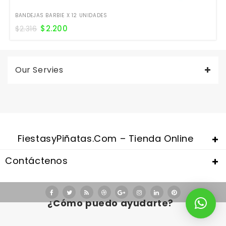
BANDEJAS BARBIE X 12 UNIDADES
$
2.200
$
2.316
Our Servies
FiestasyPiñatas.com – Tienda Online
Contáctenos
¿Cómo puedo ayudarte?
Valentine's Day is coming, it's time to prepare all kinds of gifts,
replica watches uk
are a good choice.