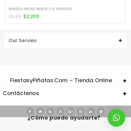
BANDEJA MICKEY MOUSE X 12 UNIDADES
$
2.200
$
2.316
Our Servies
FiestasyPiñatas.com – Tienda Online
Contáctenos
¿Cómo puedo ayudarte?
Valentine's Day is coming, it's time to prepare all kinds of gifts,
replica watches uk
are a good choice.