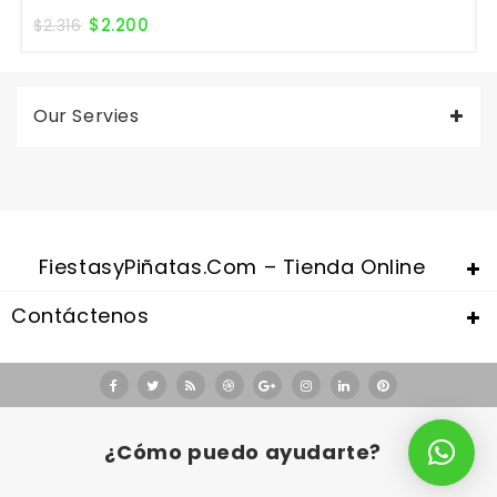
$
2.200
$
2.316
Our Servies
FiestasyPiñatas.com – Tienda Online
Contáctenos
Valentine's Day is coming, it's time to prepare all kinds of gifts,
replica watches uk
are a good choice.
¿Cómo puedo ayudarte?