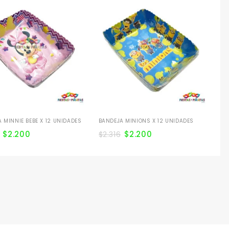
BA
UN
$
2
 MINNIE BEBE X 12 UNIDADES
BANDEJA MINIONS X 12 UNIDADES
$
2.200
$
2.200
$
2.316