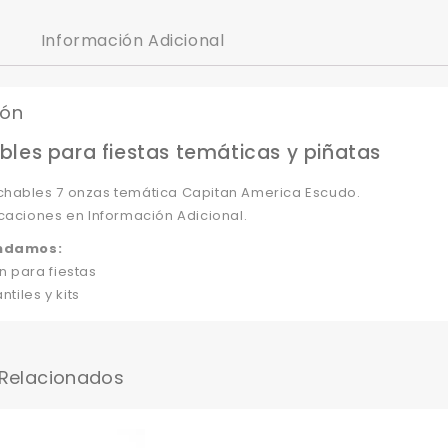
Información Adicional
ión
les para fiestas temáticas y piñatas
hables 7 onzas temática Capitan America Escudo.
caciones en Información Adicional.
ndamos:
n para fiestas
ntiles y kits
 Relacionados