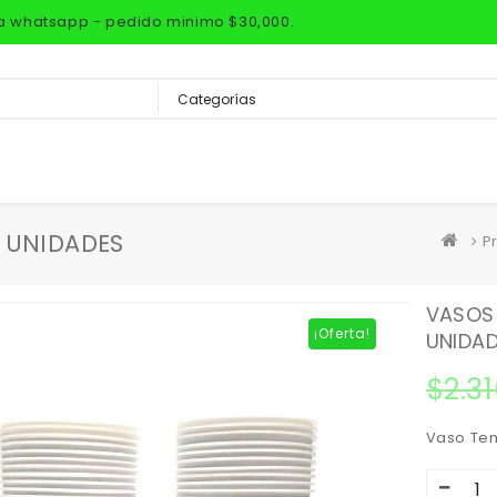
via whatsapp - pedido minimo $30,000.
 UNIDADES
P
VASOS 
¡Oferta!
UNIDA
$
2.3
Vaso Tem