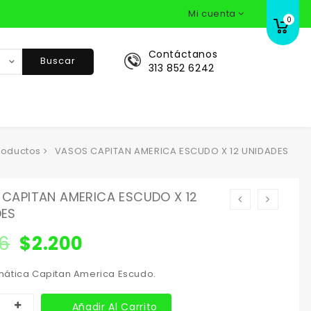
Mi cuenta
0
Contáctanos
Buscar
313 852 6242
roductos
VASOS CAPITAN AMERICA ESCUDO X 12 UNIDADES
CAPITAN AMERICA ESCUDO X 12
DES
16
$
2.200
ática Capitan America Escudo.
Añadir Al Carrito