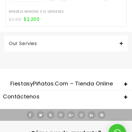
BANDEJA MINIONS X 12 UNIDADES
$
2.200
$
2.316
Our Servies
FiestasyPiñatas.com – Tienda Online
Contáctenos
Valentine's Day is coming, it's time to prepare all kinds of gifts,
replica watches uk
are a good choice.