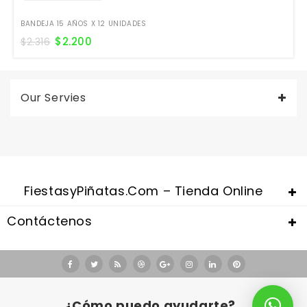
BANDEJA 15 AÑOS X 12 UNIDADES
$
2.200
$
2.316
Our Servies
FiestasyPiñatas.com – Tienda Online
Contáctenos
Valentine's Day is coming, it's time to prepare all kinds of gifts,
replica watches uk
are a good choice.
¿Cómo puedo ayudarte?