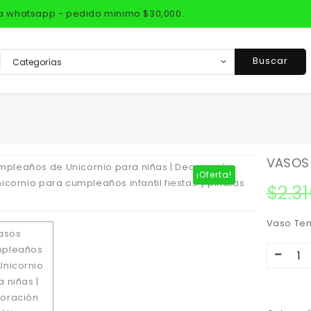
via whatsapp - pedido minimo $30,000.
Buscar
VASOS 
¡Oferta!
$
2.3
Vaso Tem