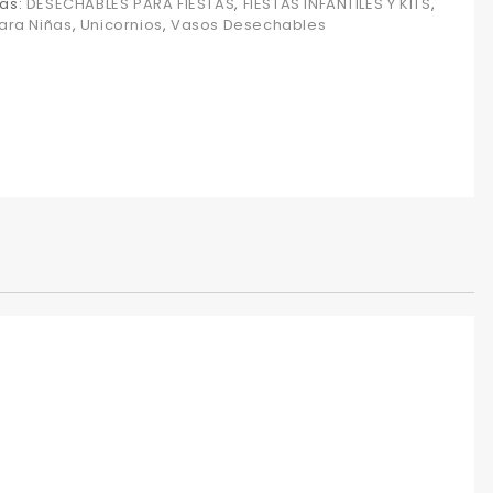
as:
DESECHABLES PARA FIESTAS
,
FIESTAS INFANTILES Y KITS
,
para Niñas
,
Unicornios
,
Vasos Desechables