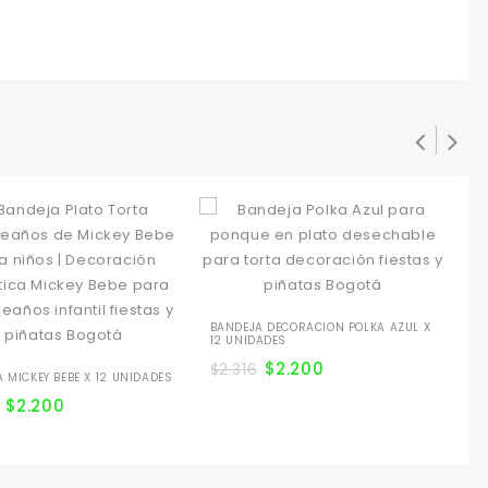
BANDEJA DECORACION POLKA AZUL X
12 UNIDADES
$
2.200
$
2.316
 MICKEY BEBE X 12 UNIDADES
BA
$
2.200
$
2