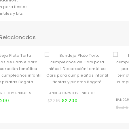
ndamos:
n para fiestas
ntiles y kits
 Relacionados
RBIE X 12 UNIDADES
BANDEJA CARS X 12 UNIDADES
.200
$
2.200
BANDEJA
$
2.316
$
2.316