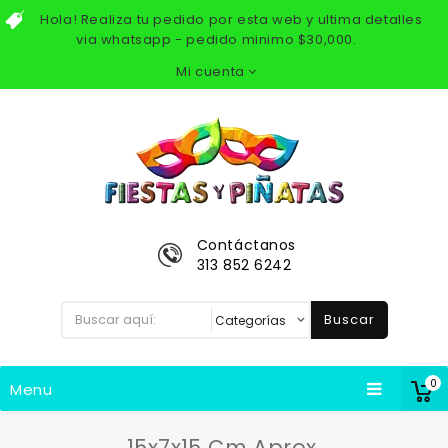
Hola! Realiza tu pedido por esta web y ultima detalles
via whatsapp - pedido minimo $30,000.
Mi cuenta
Contáctanos
313 852 6242
Buscar
0
Menu
15x7x15 Cm Aprox.