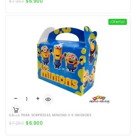
$
6.900
$
7.263
¡Oferta!
CAJAS PARA SORPRESAS MINIONS X 6 UNIDADES
$
6.900
$
7.263