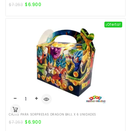
$
6.900
$
7.263
¡Oferta!
CAJAS PARA SORPRESAS DRAGON BALL X 6 UNIDADES
$
6.900
$
7.263