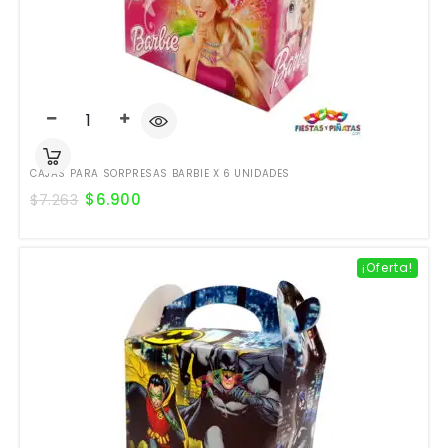
CAJAS PARA SORPRESAS BARBIE X 6 UNIDADES
$
6.900
$
7.263
¡Oferta!