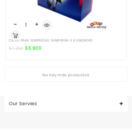
CAJAS PARA SORPRESAS VAMPIRINA X 6 UNIDADES
$
6.900
$
7.263
No hay más productos
Our Servies
Valentine's Day is coming, it's time to prepare all kinds of gifts,
replica watches uk
are a good choice.