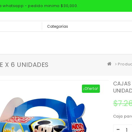
via whatsapp - pedido minimo $30,000.
E X 6 UNIDADES
Produ
CAJAS 
¡Oferta!
UNIDA
$
7.2
Caja par