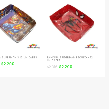
BA
UN
$
2
A SUPERMAN X 12 UNIDADES
BANDEJA SPIDERMAN ESCUDO X 12
UNIDADES
$
2.200
$
2.200
$
2.316