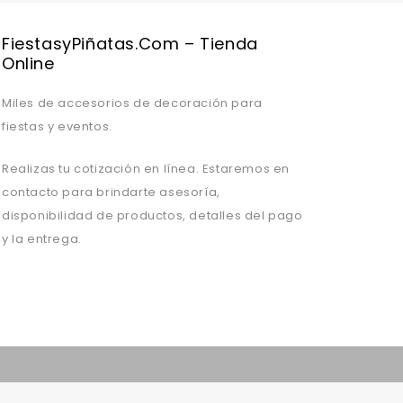
FiestasyPiñatas.com – Tienda
Online
Miles de accesorios de decoración para
fiestas y eventos.
Realizas tu cotización en línea. Estaremos en
contacto para brindarte asesoría,
disponibilidad de productos, detalles del pago
y la entrega.
Valentine's Day is coming, it's time to prepare all kinds of gifts,