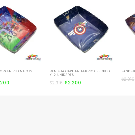
OES EN PIJAMA X 12
BANDEJA CAPITAN AMERICA ESCUDO
BANDEJ
X 12 UNIDADES
$
2.316
.200
$
2.200
$
2.316