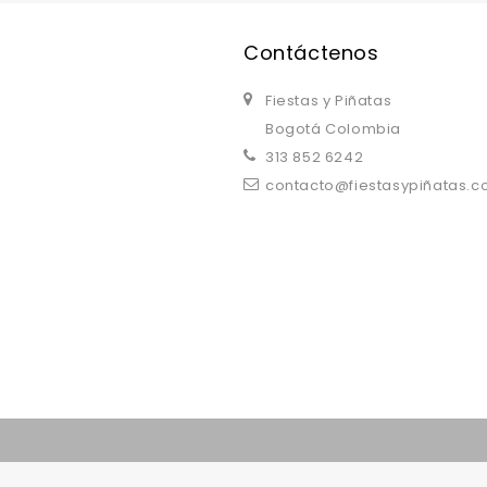
Contáctenos
Fiestas y Piñatas
Bogotá Colombia
313 852 6242
contacto@fiestasypiñatas.
replica watches uk
are a good choice.