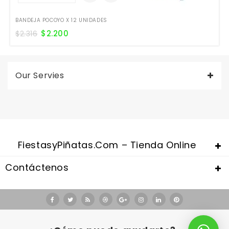
BANDEJA POCOYO X 12 UNIDADES
$
2.200
$
2.316
Our Servies
FiestasyPiñatas.com – Tienda Online
Contáctenos
Valentine's Day is coming, it's time to prepare all kinds of gifts,
replica watches uk
are a good choice.