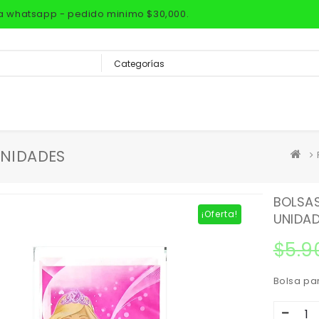
via whatsapp - pedido minimo $30,000.
UNIDADES
BOLSAS
¡Oferta!
UNIDA
$
5.9
Bolsa pa