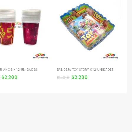
BA
UN
$
2
5 AÑOS X 12 UNIDADES
BANDEJA TOY STORY X 12 UNIDADES
$
2.200
$
2.200
$
2.316