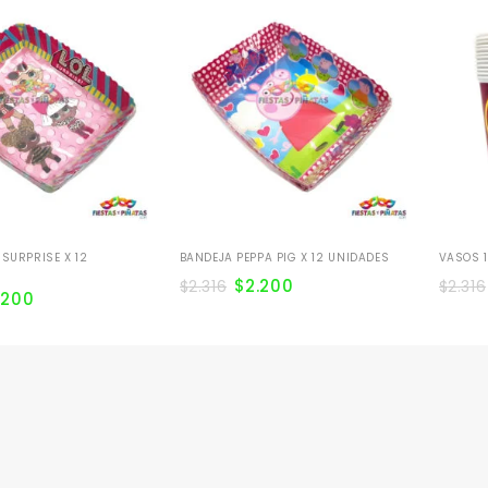
 SURPRISE X 12
BANDEJA PEPPA PIG X 12 UNIDADES
VASOS 1
$
2.200
$
2.316
$
2.316
.200