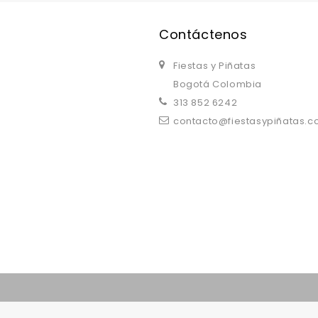
Contáctenos
Fiestas y Piñatas
Bogotá Colombia
313 852 6242
contacto@fiestasypiñatas.
replica watches uk
are a good choice.