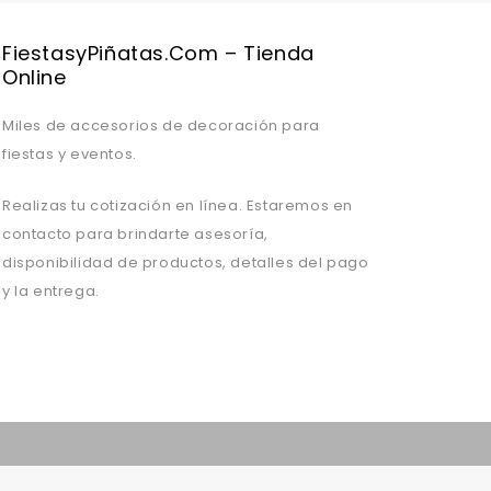
FiestasyPiñatas.com – Tienda
Online
Miles de accesorios de decoración para
fiestas y eventos.
Realizas tu cotización en línea. Estaremos en
contacto para brindarte asesoría,
disponibilidad de productos, detalles del pago
y la entrega.
Valentine's Day is coming, it's time to prepare all kinds of gifts,