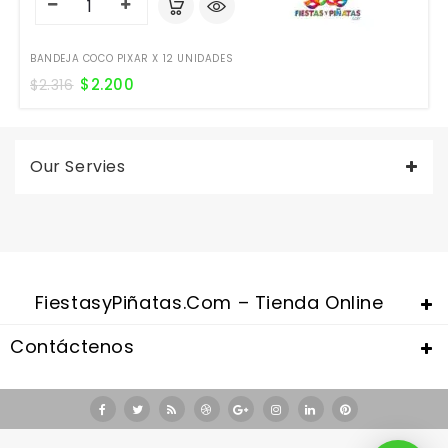
BANDEJA COCO PIXAR X 12 UNIDADES
$
2.200
$
2.316
Our Servies
FiestasyPiñatas.com – Tienda Online
Contáctenos
Valentine's Day is coming, it's time to prepare all kinds of gifts,