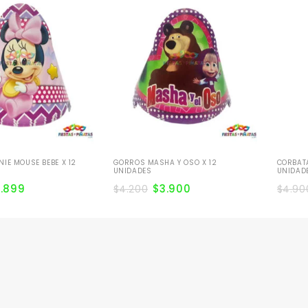
IE MOUSE BEBE X 12
GORROS MASHA Y OSO X 12
CORBAT
UNIDADES
UNIDAD
2.899
$
3.900
$
4.200
$
4.90