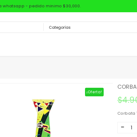
via whatsapp - pedido minimo $30,000.
CORBAT
¡Oferta!
$
4.9
Corbata 