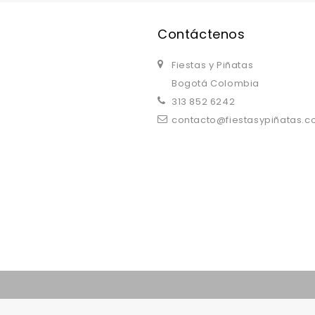
Contáctenos
Fiestas y Piñatas
Bogotá Colombia
313 852 6242
contacto@fiestasypiñatas.
replica watches uk
are a good choice.