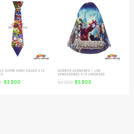
GO
UN
$
4
AS SUPER HERO SQUAD X 12
GORROS AVENGERS – LOS
ES
VENGADORES X 12 UNIDADES
$
3.900
$
3.900
0
$
4.200