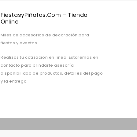
FiestasyPiñatas.com – Tienda
Online
Miles de accesorios de decoración para
fiestas y eventos.
Realizas tu cotización en línea. Estaremos en
contacto para brindarte asesoría,
disponibilidad de productos, detalles del pago
y la entrega.
Valentine's Day is coming, it's time to prepare all kinds of gifts,