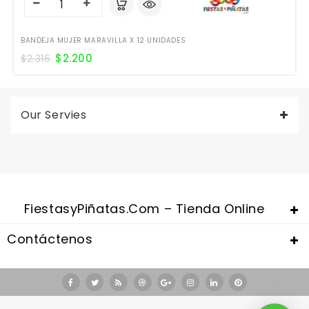
BANDEJA MUJER MARAVILLA X 12 UNIDADES
$
2.200
$
2.316
Our Servies
FiestasyPiñatas.com – Tienda Online
Contáctenos
Valentine's Day is coming, it's time to prepare all kinds of gifts,