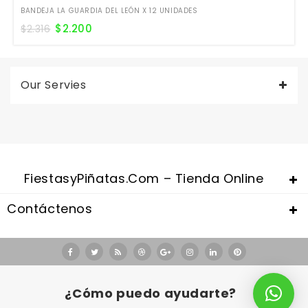
BANDEJA LA GUARDIA DEL LEÓN X 12 UNIDADES
$
2.200
$
2.316
Our Servies
FiestasyPiñatas.com – Tienda Online
Contáctenos
Valentine's Day is coming, it's time to prepare all kinds of gifts,
replica watches uk
are a good choice.
¿Cómo puedo ayudarte?