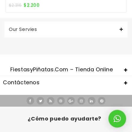
$
2.200
$
2.316
Our Servies
FiestasyPiñatas.com – Tienda Online
Contáctenos
Valentine's Day is coming, it's time to prepare all kinds of gifts,
replica watches uk
are a good choice.
¿Cómo puedo ayudarte?