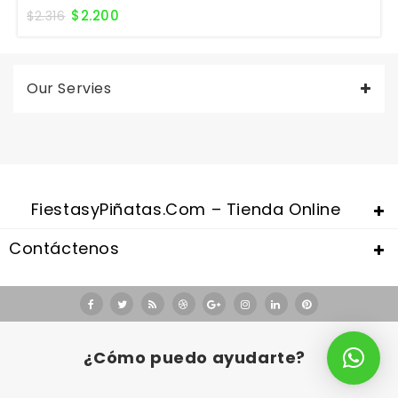
$
2.200
$
2.316
Our Servies
FiestasyPiñatas.com – Tienda Online
Contáctenos
Valentine's Day is coming, it's time to prepare all kinds of gifts,
replica watches uk
are a good choice.
¿Cómo puedo ayudarte?