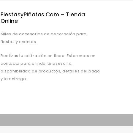
FiestasyPiñatas.com – Tienda
Online
Miles de accesorios de decoración para
fiestas y eventos.
Realizas tu cotización en línea. Estaremos en
contacto para brindarte asesoría,
disponibilidad de productos, detalles del pago
y la entrega.
Valentine's Day is coming, it's time to prepare all kinds of gifts,