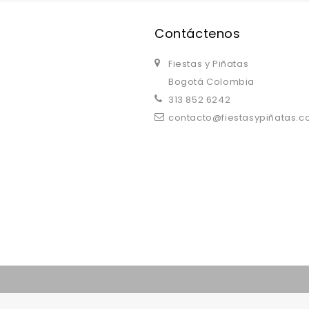
Contáctenos
Fiestas y Piñatas
Bogotá Colombia
313 852 6242
contacto@fiestasypiñatas.
replica watches uk
are a good choice.