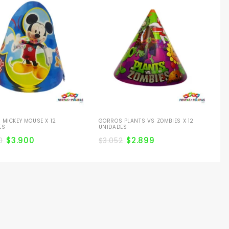
GO
$
3
MICKEY MOUSE X 12
GORROS PLANTS VS ZOMBIES X 12
ES
UNIDADES
$
3.900
$
2.899
0
$
3.052