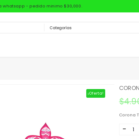
via whatsapp - pedido minimo $30,000.
CORONA
¡Oferta!
$
4.9
Corona T