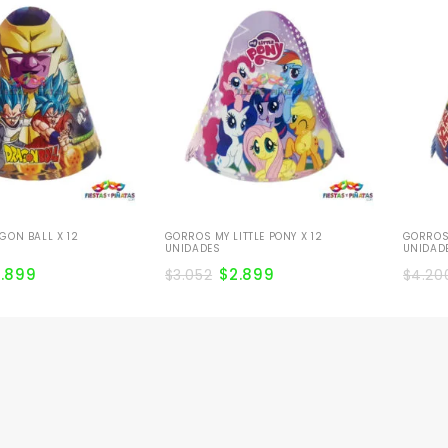
ON BALL X 12
GORROS MY LITTLE PONY X 12
GORROS 
UNIDADES
UNIDAD
2.899
$
2.899
$
3.052
$
4.20